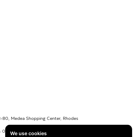
78-80, Medea Shopping Center, Rhodes
 01016 / +30 22410 62488
We use cookies