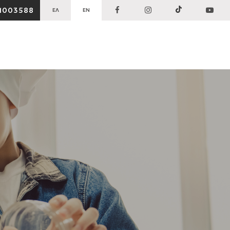
1003588
ΕΛ
EN