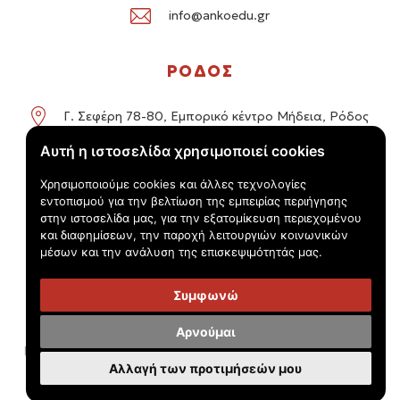
info@ankoedu.gr
ΡΟΔΟΣ
Γ. Σεφέρη 78-80, Εμπορικό κέντρο Μήδεια, Ρόδος
Αυτή η ιστοσελίδα χρησιμοποιεί cookies
+30 22414 01016 / +30 22410 62488
Χρησιμοποιούμε cookies και άλλες τεχνολογίες
info@ankoedu.gr
εντοπισμού για την βελτίωση της εμπειρίας περιήγησης
στην ιστοσελίδα μας, για την εξατομίκευση περιεχομένου
και διαφημίσεων, την παροχή λειτουργιών κοινωνικών
μέσων και την ανάλυση της επισκεψιμότητάς μας.
Συμφωνώ
© Τουριστικός Εκπαιδευτικός Όμιλος Anko 2026 -
Πολιτική
Αρνούμαι
Προστασίας Προσωπικών Δεδομένων - 'Όροι χρήσης
Αλλαγή των προτιμήσεών μου
Handcrafted by
Radial