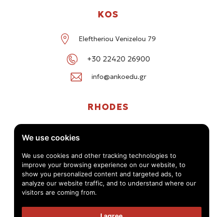
KOS
Eleftheriou Venizelou 79
+30 22420 26900
info@ankoedu.gr
RHODES
G. Seferi 78-80, Medea Shopping Center, Rhodes
We use cookies
+30 22414 01016 / +30 22410 62488
We use cookies and other tracking technologies to
improve your browsing experience on our website, to
info@ankoedu.gr
show you personalized content and targeted ads, to
analyze our website traffic, and to understand where our
visitors are coming from.
I agree