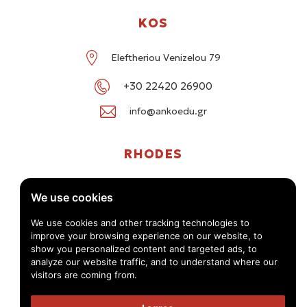
KOS
Eleftheriou Venizelou 79
+30 22420 26900
info@ankoedu.gr
RHODES
G. Seferi 78-80, Medea Shopping Center, Rhodes
We use cookies
+30 22414 01016 / +30 22410 62488
We use cookies and other tracking technologies to
improve your browsing experience on our website, to
info@ankoedu.gr
show you personalized content and targeted ads, to
analyze our website traffic, and to understand where our
visitors are coming from.