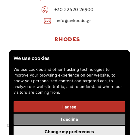
+30 22420 26900
info@ankoedu.gr
RHODES
G. Seferi 78-80, Medea Shopping Center, Rhodes
We use cookies
+30 22414 01016 / +30 22410 62488
We use cookies and other tracking technologies to
improve your browsing experience on our website, to
info@ankoedu.gr
show you personalized content and targeted ads, to
analyze our website traffic, and to understand where our
visitors are coming from.
I agree
I decline
© Anko Tourism Educational Group 2026 -
Privacy Policy - Terms
Change my preferences
of use
Handcrafted by
Radial