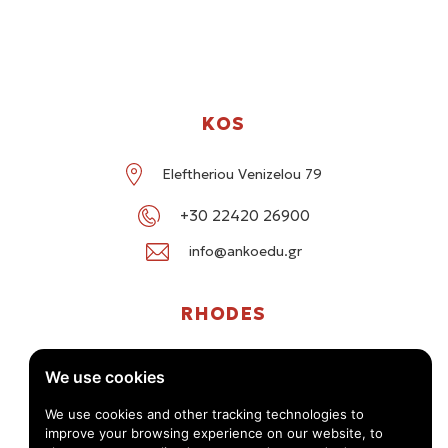
KOS
Eleftheriou Venizelou 79
+30 22420 26900
info@ankoedu.gr
RHODES
G. Seferi 78-80, Medea Shopping Center, Rhodes
We use cookies
+30 22414 01016 / +30 22410 62488
We use cookies and other tracking technologies to
improve your browsing experience on our website, to
info@ankoedu.gr