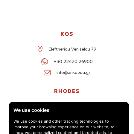
KOS
Eleftheriou Venizelou 79
+30 22420 26900
info@ankoedu.gr
RHODES
G. Seferi 78-80, Medea Shopping Center, Rhodes
We use cookies
+30 22414 01016 / +30 22410 62488
We use cookies and other tracking technologies to
improve your browsing experience on our website, to
info@ankoedu.gr
show you personalized content and targeted ads, to