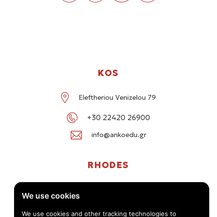
KOS
Eleftheriou Venizelou 79
+30 22420 26900
info@ankoedu.gr
RHODES
G. Seferi 78-80, Medea Shopping Center, Rhodes
We use cookies
+30 22414 01016 / +30 22410 62488
We use cookies and other tracking technologies to