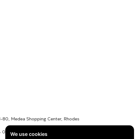
78-80, Medea Shopping Center, Rhodes
 01016 / +30 22410 62488
We use cookies