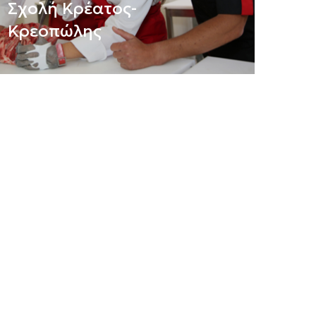
Σχολή Κρέατος-
Κρεοπώλης