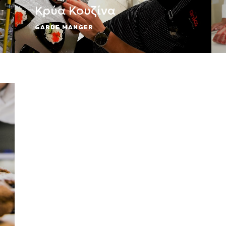
Κρύα Κουζίνα
GARDE MANGER