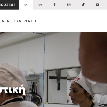
1003588
ΕΛ
EN
ΝΕΑ
ΣΥΝΕΡΓΑΤΕΣ
στική