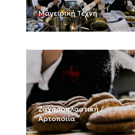
Μαγειρική Τέχνη
Ζαχαροπλαστική /
Αρτοποιία