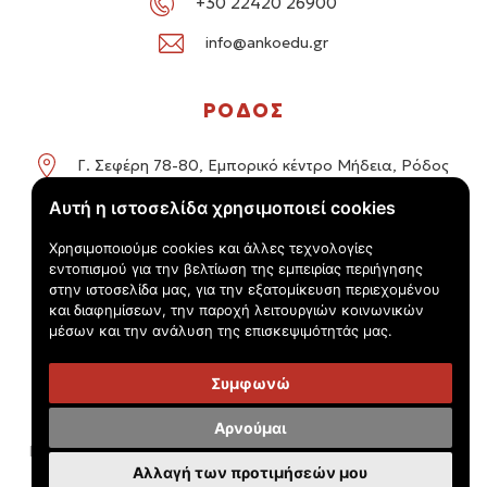
+30 22420 26900
info@ankoedu.gr
ΡΟΔΟΣ
Γ. Σεφέρη 78-80, Εμπορικό κέντρο Μήδεια, Ρόδος
Αυτή η ιστοσελίδα χρησιμοποιεί cookies
+30 22414 01016 / +30 22410 62488
Χρησιμοποιούμε cookies και άλλες τεχνολογίες
info@ankoedu.gr
εντοπισμού για την βελτίωση της εμπειρίας περιήγησης
στην ιστοσελίδα μας, για την εξατομίκευση περιεχομένου
και διαφημίσεων, την παροχή λειτουργιών κοινωνικών
μέσων και την ανάλυση της επισκεψιμότητάς μας.
Συμφωνώ
© Τουριστικός Εκπαιδευτικός Όμιλος Anko 2026 -
Πολιτική
Αρνούμαι
Προστασίας Προσωπικών Δεδομένων - 'Όροι χρήσης
Αλλαγή των προτιμήσεών μου
Handcrafted by
Radial