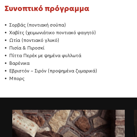
Συνοπτικό πρόγραμμα
Σορβάς (ποντιακή σούπα)
Χαβίτς (χειμωνιάτικο ποντιακό φαγητό)
Ωτία (ποντιακό γλυκό)
Πισία & Πιροσκί
Πίττα Περέκ με ψημένα φυλλωτά
Βαρένικα
Εβριστόν – Σιρόν (προψημένα ζυμαρικά)
Μπορς