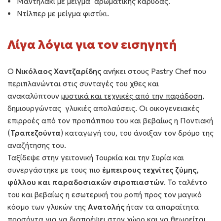
Μαντηλάκι με μείγμα αρωματικής καρύδας.
Ντίλπερ με μείγμα φιστίκι.
Λίγα λόγια για τον εισηγητή
Ο
Νικόλαος Χαντζαρίδης
ανήκει στους Pastry Chef που
περιπλανώνται στις συνταγές του χθες και
ανακαλύπτουν
μυστικά και τεχνικές από την παράδοση
,
δημιουργώντας γλυκιές απολαύσεις. Οι οικογενειακές
επιρροές από τον προπάππου του και βεβαίως η Ποντιακή
(
Τραπεζούντα
) καταγωγή του, του άνοιξαν τον δρόμο της
αναζήτησης του.
Ταξίδεψε στην γειτονική Τουρκία και την Συρία και
συνεργάστηκε με τους πιο
έμπειρους τεχνίτες ζύμης,
φύλλου και παραδοσιακών σιροπιαστών
. Το ταλέντο
του και βεβαίως η εσωτερική του ροπή προς τον μαγικό
κόσμο των γλυκών της
Ανατολής
ήταν τα απαραίτητα
προσόντα για να διαπρέψει στον χώρο και να θεωρείται