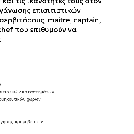
και τις ικανότητές τους στον
ργάνωσης επισιτιστικών
ερβιτόρους, maitre, captain,
 chef που επιθυμούν να
ά
ν
σιτιστικών καταστημάτων
ποθηκευτικών χώρων
λόγησης προμηθευτών