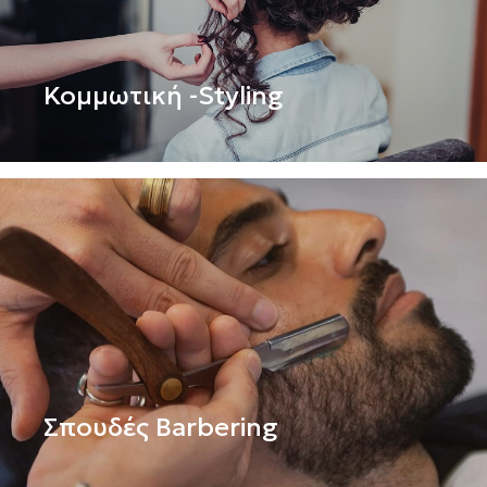
Κομμωτική -Styling
Σπουδές Barbering