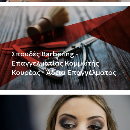
Σπουδές Barbering -
Επαγγελματίας Κομμωτής
Κουρέας - Άδεια Επαγγέλματος