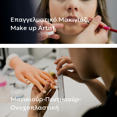
Επαγγελματικό Μακιγιάζ -
Make up Artist
Μανικιούρ-Πεντικιούρ-
Ονυχοπλαστική