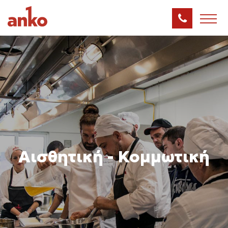
Αισθητική - Κομμωτική