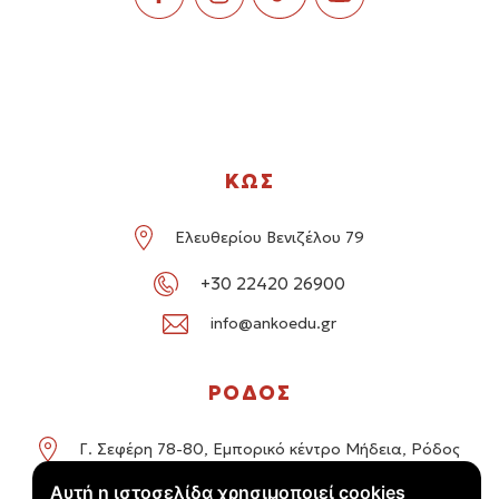
ΚΩΣ
Ελευθερίου Βενιζέλου 79
+30 22420 26900
info@ankoedu.gr
ΡΟΔΟΣ
Γ. Σεφέρη 78-80, Εμπορικό κέντρο Μήδεια, Ρόδος
Αυτή η ιστοσελίδα χρησιμοποιεί cookies
+30 22414 01016 / +30 22410 62488