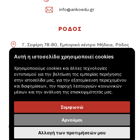
info@ankoedu.gr
ΡΟΔΟΣ
Γ. Σεφέρη 78-80, Εμπορικό κέντρο Μήδεια, Ρόδος
Αυτή η ιστοσελίδα χρησιμοποιεί cookies
+30 22414 01016 / +30 22410 62488
Χρησιμοποιούμε cookies και άλλες τεχνολογίες
info@ankoedu.gr
εντοπισμού για την βελτίωση της εμπειρίας περιήγησης
στην ιστοσελίδα μας, για την εξατομίκευση περιεχομένου
και διαφημίσεων, την παροχή λειτουργιών κοινωνικών
μέσων και την ανάλυση της επισκεψιμότητάς μας.
Συμφωνώ
© Τουριστικός Εκπαιδευτικός Όμιλος Anko 2026 -
Πολιτική
Αρνούμαι
Προστασίας Προσωπικών Δεδομένων - 'Όροι χρήσης
Αλλαγή των προτιμήσεών μου
Handcrafted by
Radial