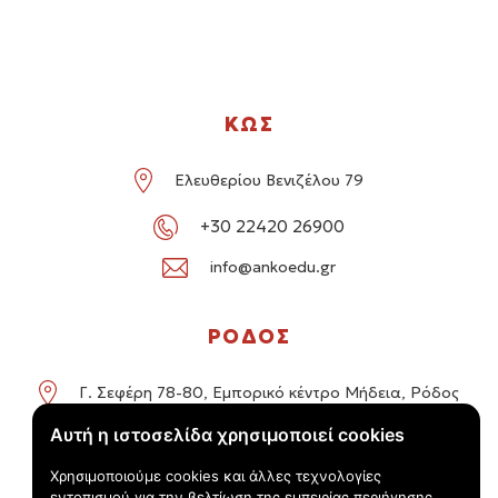
ΚΩΣ
Ελευθερίου Βενιζέλου 79
+30 22420 26900
info@ankoedu.gr
ΡΟΔΟΣ
Γ. Σεφέρη 78-80, Εμπορικό κέντρο Μήδεια, Ρόδος
Αυτή η ιστοσελίδα χρησιμοποιεί cookies
+30 22414 01016 / +30 22410 62488
Χρησιμοποιούμε cookies και άλλες τεχνολογίες
info@ankoedu.gr
εντοπισμού για την βελτίωση της εμπειρίας περιήγησης