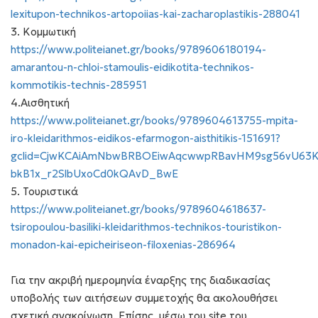
lexitupon-technikos-artopoiias-kai-zacharoplastikis-288041
3. Κομμωτική
https://www.politeianet.gr/books/9789606180194-
amarantou-n-chloi-stamoulis-eidikotita-technikos-
kommotikis-technis-285951
4.Αισθητική
https://www.politeianet.gr/books/9789604613755-mpita-
iro-kleidarithmos-eidikos-efarmogon-aisthitikis-151691?
gclid=CjwKCAiAmNbwBRBOEiwAqcwwpRBavHM9sg56vU6
bkB1x_r2SlbUxoCd0kQAvD_BwE
5. Τουριστικά
https://www.politeianet.gr/books/9789604618637-
tsiropoulou-basiliki-kleidarithmos-technikos-touristikon-
monadon-kai-epicheiriseon-filoxenias-286964
Για την ακριβή ημερομηνία έναρξης της διαδικασίας
υποβολής των αιτήσεων συμμετοχής θα ακολουθήσει
σχετική ανακοίνωση. Επίσης, μέσω του site του