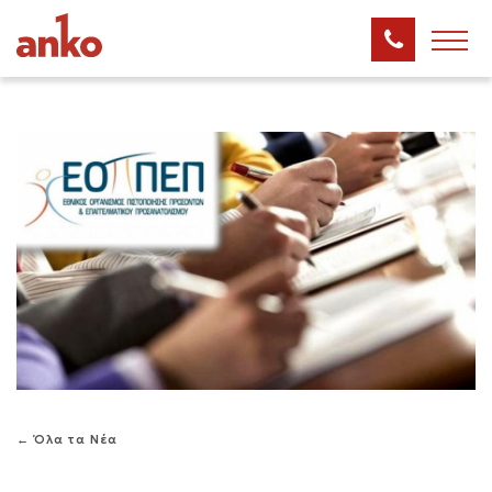
← Όλα τα Νέα