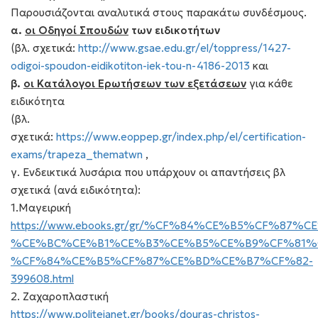
Παρουσιάζονται αναλυτικά στους παρακάτω συνδέσμους.
α.
οι Οδηγοί Σπουδών
των ειδικοτήτων
(βλ. σχετικά:
http://www.gsae.edu.gr/el/toppress/1427-
odigoi-spoudon-eidikotiton-iek-tou-n-4186-2013
και
β.
οι Κατάλογοι Ερωτήσεων των εξετάσεων
για κάθε
ειδικότητα
(βλ.
σχετικά:
https://www.eoppep.gr/index.php/el/certification-
exams/trapeza_thematwn
,
γ. Ενδεικτικά λυσάρια που υπάρχουν οι απαντήσεις βλ
σχετικά (ανά ειδικότητα):
1.Μαγειρική
https://www.ebooks.gr/gr/%CF%84%CE%B5%CF%8
%CE%BC%CE%B1%CE%B3%CE%B5%CE%B9%CF%81%
%CF%84%CE%B5%CF%87%CE%BD%CE%B7%CF%82-
399608.html
2. Ζαχαροπλαστική
https://www.politeianet.gr/books/douras-christos-