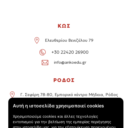
ΚΩΣ
Ελευθερίου Βενιζέλου 79
+30 22420 26900
info@ankoedu.gr
ΡΟΔΟΣ
Γ. Σεφέρη 78-80, Εμπορικό κέντρο Μήδεια, Ρόδος
Αυτή η ιστοσελίδα χρησιμοποιεί cookies
+30 22414 01016 / +30 22410 62488
Χρησιμοποιούμε cookies και άλλες τεχνολογίες
info@ankoedu.gr
εντοπισμού για την βελτίωση της εμπειρίας περιήγησης
στην ιστοσελίδα μας, για την εξατομίκευση περιεχομένου