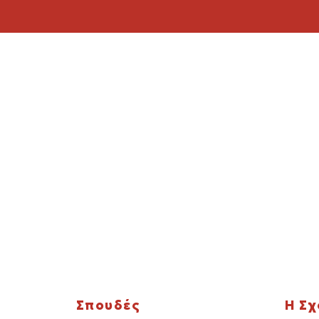
Σπουδές
Η Σ