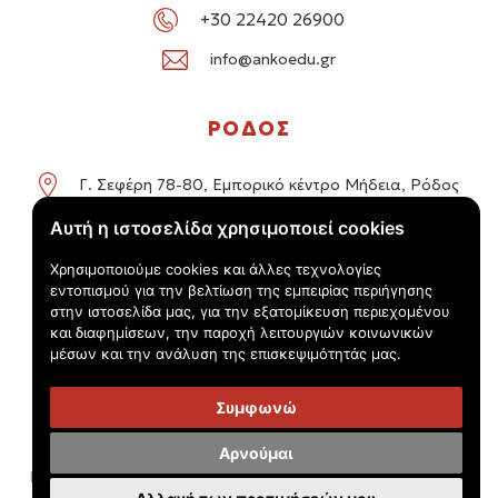
+30 22420 26900
info@ankoedu.gr
ΡΟΔΟΣ
Γ. Σεφέρη 78-80, Εμπορικό κέντρο Μήδεια, Ρόδος
Αυτή η ιστοσελίδα χρησιμοποιεί cookies
+30 22414 01016 / +30 22410 62488
Χρησιμοποιούμε cookies και άλλες τεχνολογίες
info@ankoedu.gr
εντοπισμού για την βελτίωση της εμπειρίας περιήγησης
στην ιστοσελίδα μας, για την εξατομίκευση περιεχομένου
και διαφημίσεων, την παροχή λειτουργιών κοινωνικών
μέσων και την ανάλυση της επισκεψιμότητάς μας.
Συμφωνώ
© Τουριστικός Εκπαιδευτικός Όμιλος Anko 2026 -
Πολιτική
Αρνούμαι
Προστασίας Προσωπικών Δεδομένων - 'Όροι χρήσης