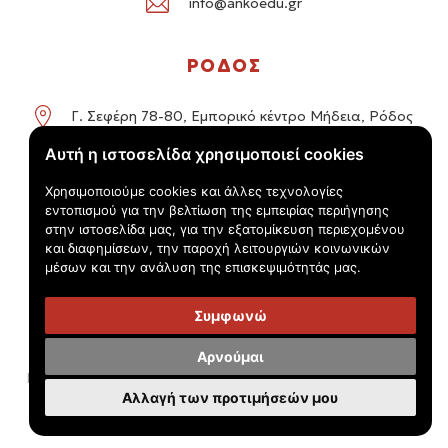
info@ankoedu.gr
ΡΟΔΟΣ
Γ. Σεφέρη 78-80, Εμπορικό κέντρο Μήδεια, Ρόδος
Αυτή η ιστοσελίδα χρησιμοποιεί cookies
+30 22414 01016 / +30 22410 62488
Χρησιμοποιούμε cookies και άλλες τεχνολογίες
info@ankoedu.gr
εντοπισμού για την βελτίωση της εμπειρίας περιήγησης
στην ιστοσελίδα μας, για την εξατομίκευση περιεχομένου
και διαφημίσεων, την παροχή λειτουργιών κοινωνικών
μέσων και την ανάλυση της επισκεψιμότητάς μας.
Συμφωνώ
© Τουριστικός Εκπαιδευτικός Όμιλος Anko 2026 -
Πολιτική
Αρνούμαι
Προστασίας Προσωπικών Δεδομένων - 'Όροι χρήσης
Αλλαγή των προτιμήσεών μου
Handcrafted by
Radial