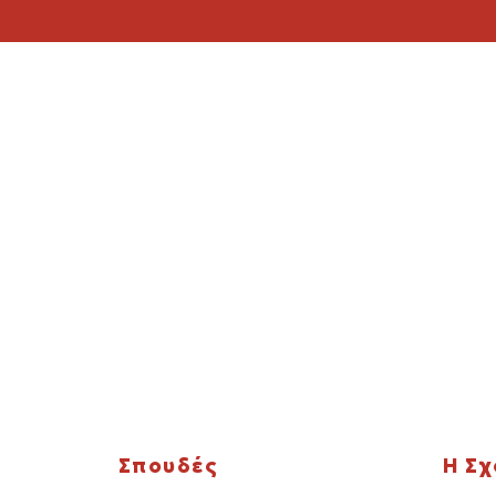
Σπουδές
Η Σ