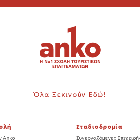
Όλα Ξεκινούν Εδώ!
χολή
Σταδιοδρομία
ν Anko
Συνεργαζόμενες Επιχειρή