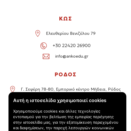
ΚΩΣ
Ελευθερίου Βενιζέλου 79
+30 22420 26900
info@ankoedu.gr
ΡΟΔΟΣ
Γ. Σεφέρη 78-80, Εμπορικό κέντρο Μήδεια, Ρόδος
Αυτή η ιστοσελίδα χρησιμοποιεί cookies
+30 22414 01016 / +30 22410 62488
Χρησιμοποιούμε cookies και άλλες τεχνολογίες
info@ankoedu.gr
εντοπισμού για την βελτίωση της εμπειρίας περιήγησης
στην ιστοσελίδα μας, για την εξατομίκευση περιεχομένου
και διαφημίσεων, την παροχή λειτουργιών κοινωνικών