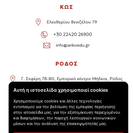
ΚΩΣ
Ελευθερίου Βενιζέλου 79
+30 22420 26900
info@ankoedu.gr
ΡΟΔΟΣ
Γ. Σεφέρη 78-80, Εμπορικό κέντρο Μήδεια, Ρόδος
Αυτή η ιστοσελίδα χρησιμοποιεί cookies
+30 22414 01016 / +30 22410 62488
Χρησιμοποιούμε cookies και άλλες τεχνολογίες
info@ankoedu.gr
εντοπισμού για την βελτίωση της εμπειρίας περιήγησης
στην ιστοσελίδα μας, για την εξατομίκευση περιεχομένου
και διαφημίσεων, την παροχή λειτουργιών κοινωνικών
μέσων και την ανάλυση της επισκεψιμότητάς μας.